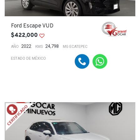
Ford Escape VUD
$422,000
2022
24,798
AÑO
KMS
MG ECATEPEC
ESTADO DE MÉXICO