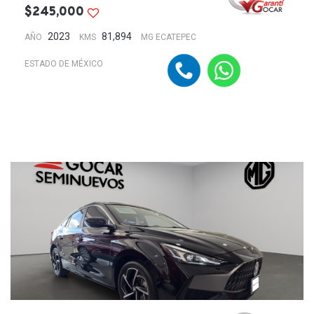
$245,000
2023
81,894
AÑO
KMS
MG ECATEPEC
ESTADO DE MÉXICO