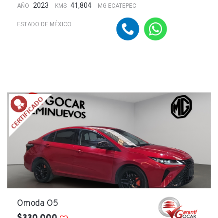
2023
41,804
AÑO
KMS
MG ECATEPEC
ESTADO DE MÉXICO
Omoda O5