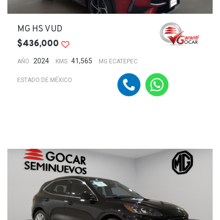
MG HS VUD
$436,000
2024
41,565
AÑO
KMS
MG ECATEPEC
ESTADO DE MÉXICO