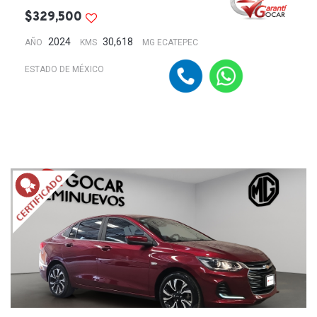
$329,500
2024
30,618
AÑO
KMS
MG ECATEPEC
ESTADO DE MÉXICO