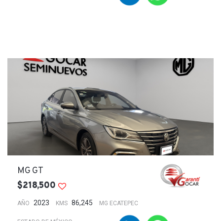
MG GT
$218,500
2023
86,245
AÑO
KMS
MG ECATEPEC