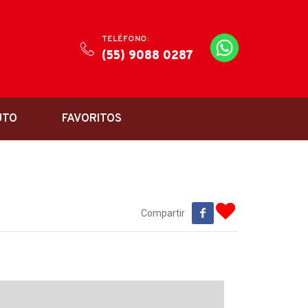
TELÉFONO:
(55) 9088 0287
UTO
FAVORITOS
Compartir