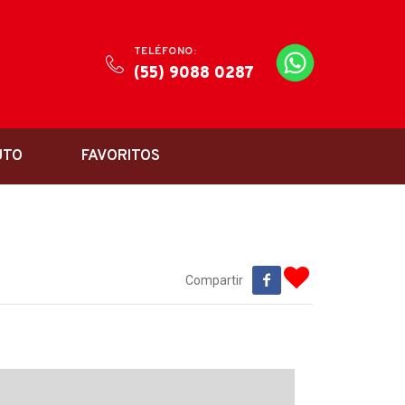
TELÉFONO:
(55) 9088 0287
UTO
FAVORITOS
Compartir